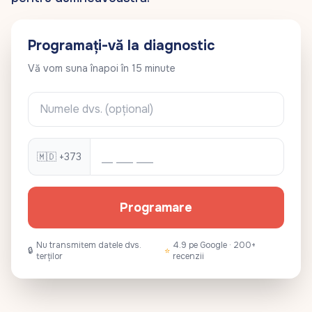
Programați-vă la diagnostic
Vă vom suna înapoi în 15 minute
Numele dvs.
Telefon
🇲🇩 +373
Programare
Nu transmitem datele dvs.
4.9 pe Google · 200+
🔒
⭐
terților
recenzii